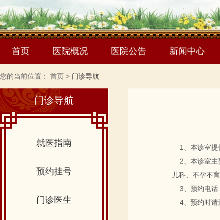
首页
医院概况
医院公告
新闻中心
您的当前位置：
首页
>
门诊导航
门诊导航
就医指南
1、本诊室提
2、本诊室主
预约挂号
儿科、不孕不育
3、预约电话：07
门诊医生
4、预约时请