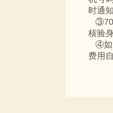
时通
③7
核验
④如
费用