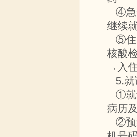
④急
继续就
⑤住
核酸
→入
5.
①就
病历
②预
机号