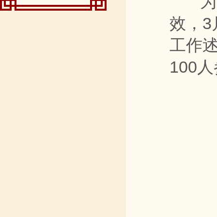
为压
效，3
工作
100