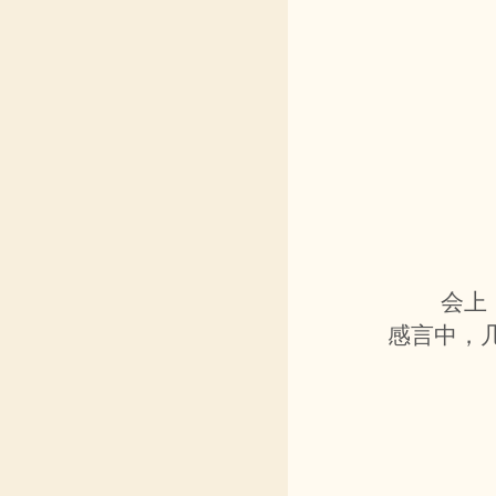
会上
感言中，