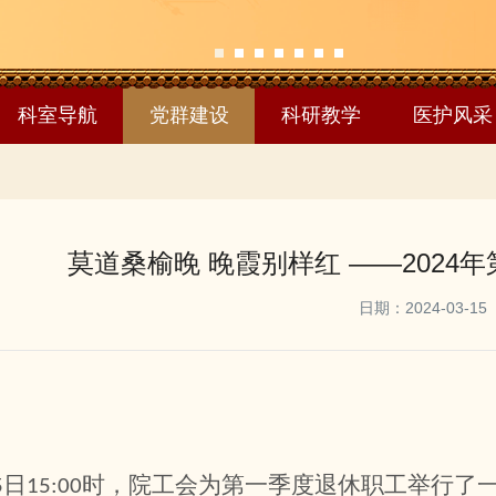
1
2
3
4
5
6
7
科室导航
党群建设
科研教学
医护风采
莫道桑榆晚 晚霞别样红 ——2024
日期：2024-03-15
日
时，院工会为第一季度退休职工举行了一
5
15:00