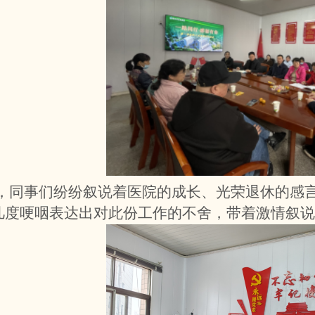
，同事们纷纷叙说着医院的成长、光荣退休的感
几度哽咽表达出对此份工作的不舍，带着激情叙说