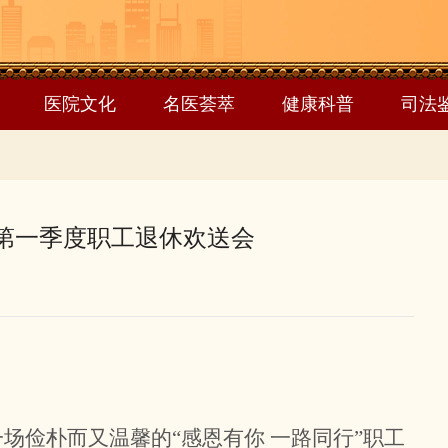
医院文化
名医荟萃
健康科普
司法
年第一季度职工退休欢送会
场俭朴而又温馨的“感恩有你 一路同行”职工