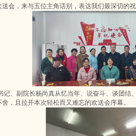
欢送会，来与五位主角话别，表达我们最深切的祝
书记、副院长杨尚真从忆当年、说奋斗、谈团结
不舍，且拉开本次轻松而又难忘的欢送会序幕。