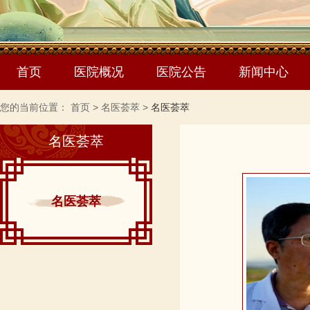
首页
医院概况
医院公告
新闻中心
您的当前位置：
首页
>
名医荟萃
>
名医荟萃
名医荟萃
名医荟萃