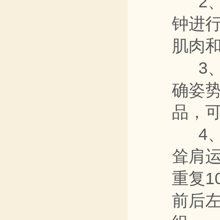
2、做
钟进
肌肉
3、
确姿
品，
4、
耸肩运
重复1
前后左